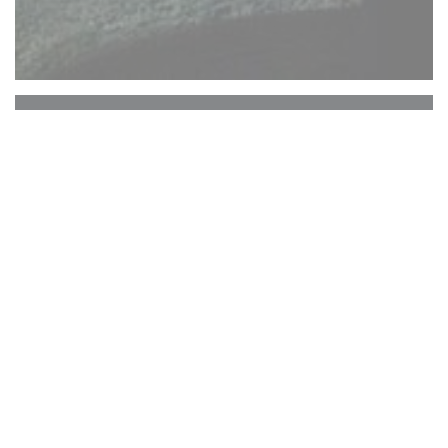
Le Jardin des Saveurs
Ο Nicolas Chautard, απόφοιτος της σχολής
μαγειρικής Grégoire Ferrandi, ξεκινά την όγδοη
χρονιά του ως σεφ σε αυτό το εστιατόριο
Η επιθυμία του να προσφέρει τοπική κουζίνα,
σπιτική, εκλεπτυσμένη, επικεντρώθηκε στην
ενίσχυση του προϊόντος