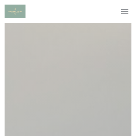
Πίνακας διαχείρισης "Μπισκότων" (Cookies)