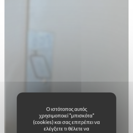
Ο ιστότοπος αυτός
χρησιμοποιεί "μπισκότα"
(cookies) και σας επιτρέπει να
Le Jardin des
ελέγξετε τι θέλετε να