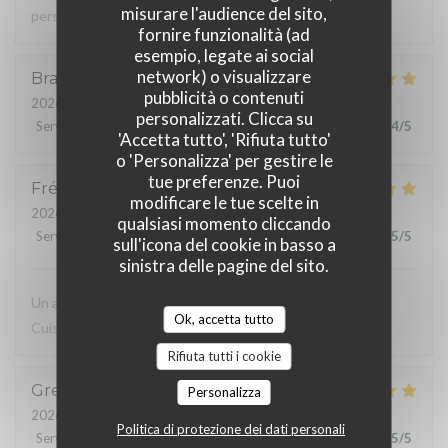
misurare l'audience del sito,
personne.
fornire funzionalità (ad
esempio, legate ai social
network) o visualizzare
Braud
É
pubblicità o contenuti
2026-07-29
- 20:00 - Ospiti 3
personalizzati. Clicca su
Servizio
:
5
/5
Atmosfera
:
5
/5
Cucina
:
5
/5
Qualità / Prezzo
:
4
/5
'Accetta tutto', 'Rifiuta tutto'
o 'Personalizza' per gestire le
tue preferenze. Puoi
Frédérique
B
modificare le tue scelte in
2026-07-31
- 12:30 - Ospiti 2
qualsiasi momento cliccando
Servizio
:
5
/5
Atmosfera
:
5
/5
Cucina
:
5
/5
Qualità / Prezzo
:
5
/5
sull'icona del cookie in basso a
sinistra delle pagine del sito.
Un accueil sympathique Des plats originaux et savoureux
Ok, accetta tutto
Cuisson au top pour mon.coeur de rumstaek
Rifiuta tutti i cookie
Gregory
M
Personalizza
2026-07-28
- 19:30 - Ospiti 5
Politica di protezione dei dati personali
Servizio
:
5
/5
Atmosfera
:
5
/5
Cucina
:
5
/5
Qualità / Prezzo
:
5
/5