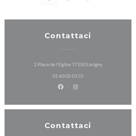
Contattaci
((apre una nuova 
2 Place de l'Eglise 77150 Lésigny
01 60 02 03 55
Facebook ((apre una nuova fines
Instagram ((apre una nuov
Contattaci