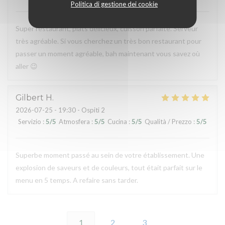
Politica di gestione dei cookie
Super restaurant, plats délicieux, cuisson parfaite. Serveur
très agréable. Si vous cherchez un très bon restaurant pour
passer un moment agréable, bah maintenant vous savez où
aller 😉
Gilbert
H
2026-07-25
- 19:30 - Ospiti 2
Servizio
:
5
/5
Atmosfera
:
5
/5
Cucina
:
5
/5
Qualità / Prezzo
:
5
/5
Superbe moment passé au sein de votre établissement. Une
explosion de saveurs et de couleurs, tout était parfait sur le
menu en 5 temps. A refaire sans tarder.
1
2
3