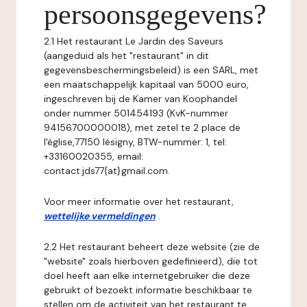
persoonsgegevens?
2.1 Het restaurant Le Jardin des Saveurs
(aangeduid als het "restaurant" in dit
gegevensbeschermingsbeleid) is een SARL, met
een maatschappelijk kapitaal van 5000 euro,
ingeschreven bij de Kamer van Koophandel
onder nummer 501454193 (KvK-nummer
94156700000018), met zetel te 2 place de
l'église,77150 lésigny, BTW-nummer: 1, tel:
+33160020355, email:
contact.jds77{at}gmail.com.
Voor meer informatie over het restaurant,
wettelijke vermeldingen
.
2.2 Het restaurant beheert deze website (zie de
"website" zoals hierboven gedefinieerd), die tot
doel heeft aan elke internetgebruiker die deze
gebruikt of bezoekt informatie beschikbaar te
stellen om de activiteit van het restaurant te