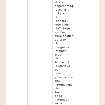
device
fingerprinting,
identifiant
unique
de
l'appareil,
résolution
d'affichage,
système
d'exploitation,
adresse
IP,
navigateur
internet,
type
de
terminal,...),
l'historique
et
plus
généralement
des
informations
de
trafic
et de
navigation
sur le