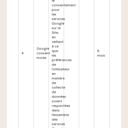
le
consentement
pour
les
services
Google
sur le
Site,
en
veillant
à ce
Google
que
6
4
consent
les
mois
mode
préférences
de
l'utilisateur
en
matière
de
collecte
de
données
soient
respectées
dans
l'ensemble
des
services