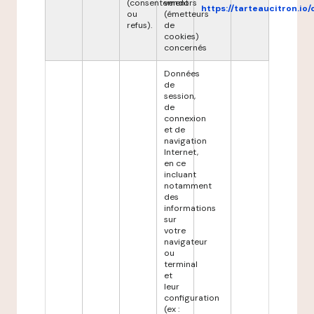
(consentement
vendors
https://tarteaucitron.io/
ou
(émetteurs
refus).
de
cookies)
concernés
Données
de
session,
de
connexion
et de
navigation
Internet,
en ce
incluant
notamment
des
informations
sur
votre
navigateur
ou
terminal
et
leur
configuration
(ex :