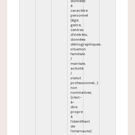
données
à
caractère
personnel
(âge,
genre,
centres
d'intérêts,
données
démographiques,
situation
familiale
/
maritale,
activité
/
statut
professionnel,...)
non
nominatives
(c'est-
à-
dire
propre
à
l'identifiant
de
l'internaute).