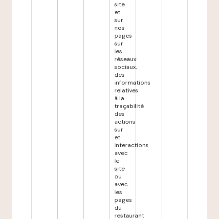
site
et
sur
nos
pages
sur
les
réseaux
sociaux,
des
informations
relatives
à la
traçabilité
des
actions
sur
et
interactions
avec
le
site
ou
avec
les
pages
du
restaurant