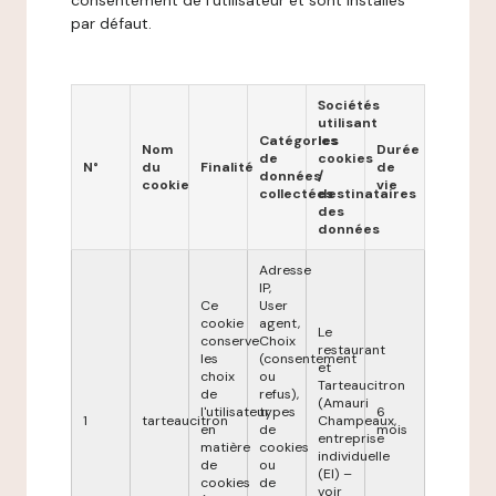
consentement de l'utilisateur et sont installés
par défaut.
Sociétés
utilisant
Catégories
les
Nom
Durée
de
cookies
N°
du
Finalité
de
données
/
cookie
vie
collectées
destinataires
des
données
Adresse
IP,
Ce
User
cookie
agent,
Le
conserve
Choix
restaurant
les
(consentement
et
choix
ou
Tarteaucitron
de
refus),
(Amauri
l'utilisateur
types
6
1
tarteaucitron
Champeaux,
en
de
mois
entreprise
matière
cookies
individuelle
de
ou
(EI) –
cookies
de
voir