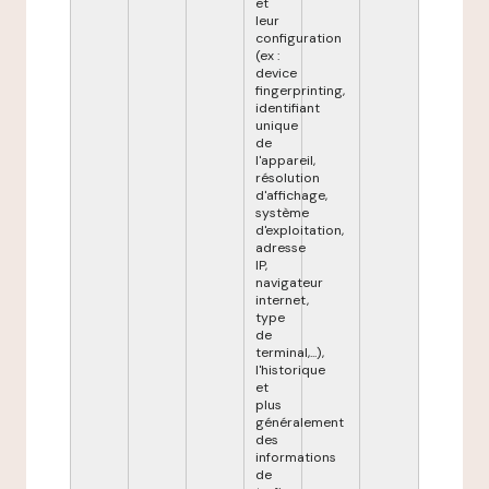
et
leur
configuration
(ex :
device
fingerprinting,
identifiant
unique
de
l'appareil,
résolution
d'affichage,
système
d'exploitation,
adresse
IP,
navigateur
internet,
type
de
terminal,...),
l'historique
et
plus
généralement
des
informations
de