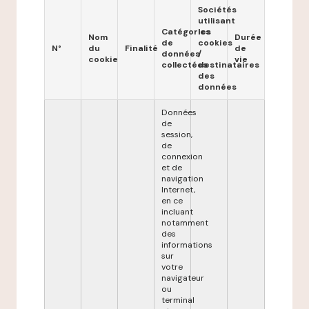
Sociétés
utilisant
Catégories
les
Nom
Durée
de
cookies
N°
du
Finalité
de
données
/
cookie
vie
collectées
destinataires
des
données
Données
de
session,
de
connexion
et de
navigation
Internet,
en ce
incluant
notamment
des
informations
sur
votre
navigateur
ou
terminal