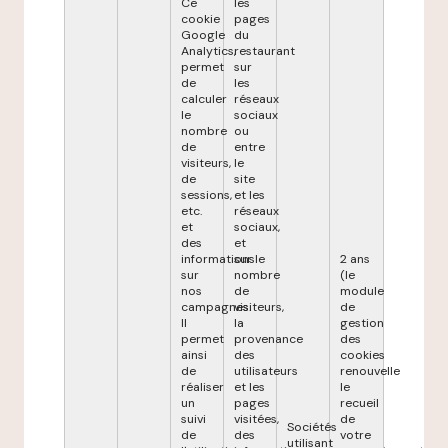
Ce
les
cookie
pages
Google
du
Analytics,
restaurant
permet
sur
de
les
calculer
réseaux
le
sociaux
nombre
ou
de
entre
visiteurs,
le
de
site
sessions,
et les
etc.
réseaux
et
sociaux,
des
et
informations
sur le
2 ans
sur
nombre
(le
nos
de
module
campagnes.
visiteurs,
de
Il
la
gestion
permet
provenance
des
ainsi
des
cookies
de
utilisateurs
renouvelle
réaliser
et les
le
un
pages
recueil
suivi
visitées,
de
Sociétés
de
des
votre
utilisant