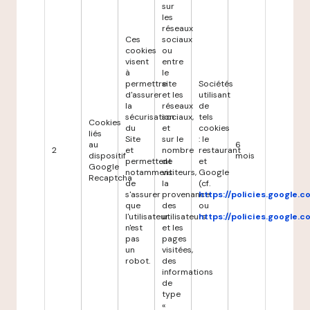
sur
les
réseaux
Ces
sociaux
cookies
ou
visent
entre
à
le
permettre
site
Sociétés
d'assurer
et les
utilisant
la
réseaux
de
sécurisation
sociaux,
tels
Cookies
du
et
cookies
liés
Site
sur le
: le
au
6
2
et
nombre
restaurant
dispositif
mois
permettent
de
et
Google
notamment
visiteurs,
Google
Recaptcha
de
la
(cf.
s'assurer
provenance
https://policies.google.
que
des
ou
l'utilisateur
utilisateurs
https://policies.google.
n'est
et les
pas
pages
un
visitées,
robot.
des
informations
de
type
«