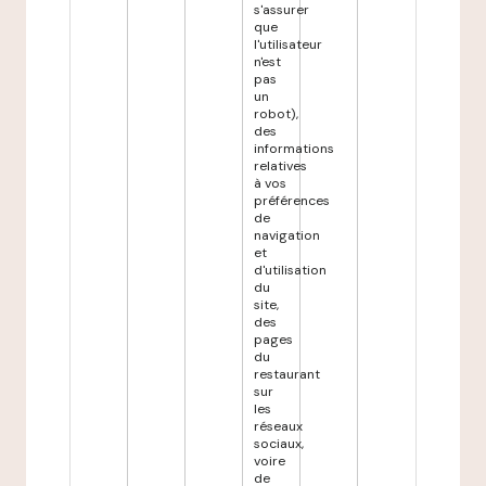
s'assurer
que
l'utilisateur
n'est
pas
un
robot),
des
informations
relatives
à vos
préférences
de
navigation
et
d'utilisation
du
site,
des
pages
du
restaurant
sur
les
réseaux
sociaux,
voire
de