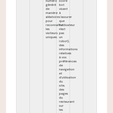
numéro
score
généré
bot
de
visant
manière
à
aléatoire
s'assurer
pour
que
reconnaître
l'utilisateur
les
n'est
visiteurs
pas
uniques.
un
robot),
des
informations
relatives
à vos
préférences
de
navigation
et
d'utilisation
du
site,
des
pages
du
restaurant
sur
les