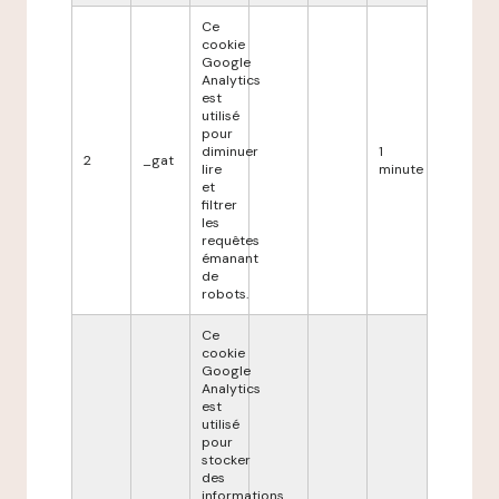
Ce
cookie
Google
Analytics
est
utilisé
pour
diminuer
1
2
_gat
lire
minute
et
filtrer
les
requêtes
émanant
de
robots.
Ce
cookie
Google
Analytics
est
utilisé
pour
stocker
des
informations