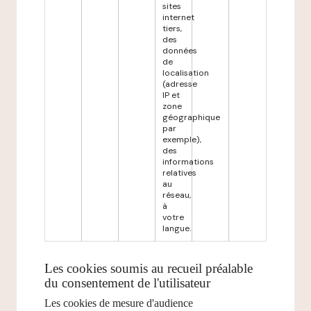
sites
internet
tiers,
des
données
de
localisation
(adresse
IP et
zone
géographique
par
exemple),
des
informations
relatives
au
réseau,
à
votre
langue.
Les cookies soumis au recueil préalable
du consentement de l'utilisateur
Les cookies de mesure d'audience