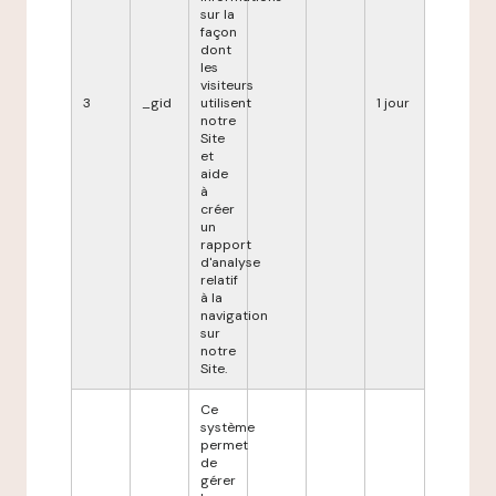
sur la
façon
dont
les
visiteurs
3
_gid
utilisent
1 jour
notre
Site
et
aide
à
créer
un
rapport
d'analyse
relatif
à la
navigation
sur
notre
Site.
Ce
système
permet
de
gérer