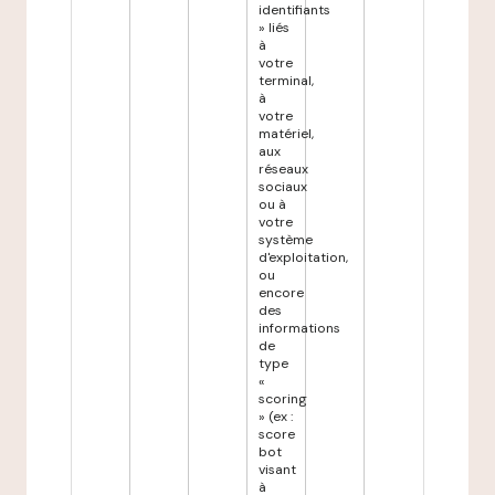
identifiants
» liés
à
votre
terminal,
à
votre
matériel,
aux
réseaux
sociaux
ou à
votre
système
d'exploitation,
ou
encore
des
informations
de
type
«
scoring
» (ex :
score
bot
visant
à