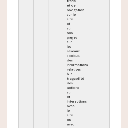
trafic
et de
navigation
sur le
site
et
sur
nos
pages
sur
les
réseaux
sociaux,
des
informations
relatives
à la
traçabilité
des
actions
sur
et
interactions
avec
le
site
ou
avec