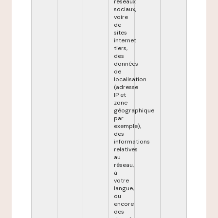
réseaux
sociaux,
voire
de
sites
internet
tiers,
des
données
de
localisation
(adresse
IP et
zone
géographique
par
exemple),
des
informations
relatives
au
réseau,
à
votre
langue,
ou
encore
des