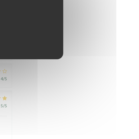
5
/5
nu
4
/5
5
/5