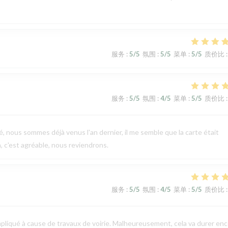
服务
:
5
/5
氛围
:
5
/5
菜单
:
5
/5
质价比
:
服务
:
5
/5
氛围
:
4
/5
菜单
:
5
/5
质价比
:
nous sommes déjà venus l'an dernier, il me semble que la carte était
, c'est agréable, nous reviendrons.
服务
:
5
/5
氛围
:
4
/5
菜单
:
5
/5
质价比
:
ompliqué à cause de travaux de voirie. Malheureusement, cela va durer en