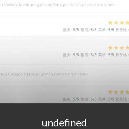
joindre la voiture garée où l'on a pu, n'a fait de mal à personne.
服务
:
5
/5
氛围
:
5
/5
菜单
:
5
/5
质价比
:
服务
:
5
/5
氛围
:
5
/5
菜单
:
5
/5
质价比
:
ureux Cuisson au top pour mon.coeur de rumstaek
服务
:
5
/5
氛围
:
5
/5
菜单
:
5
/5
质价比
:
Serveur très agréable. Si vous cherchez un très bon restaurant pour passe
r 😉