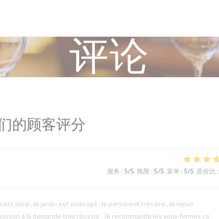
评论
们的顾客评分
服务
:
5
/5
氛围
:
5
/5
菜单
:
5
/5
质价比
:
 est idéal , le jardin est ombragé , le personnel très pro , le repas
 cuisson à la demande très réussie . Je recommande les yeux fermés ce