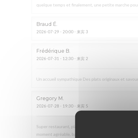
quelque temps et finalement, une petite marche pour re
Braud
É
2026-07-29
- 20:00 - 来宾 3
Frédérique
B
2026-07-31
- 12:30 - 来宾 2
Un accueil sympathique Des plats originaux et savo
Gregory
M
2026-07-28
- 19:30 - 来宾 5
Super restaurant, plats délicieux, cuisson parfaite. 
moment agréable, bah maintenant vous savez où alle