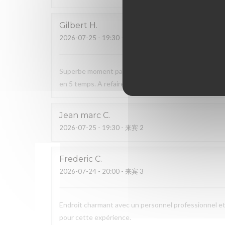
Gilbert
H
2026-07-25
- 19:30 - 来宾 2
Superbe moment passé au sein de votre établissement
en 5 temps. A refaire sans tarder.
Jean marc
C
2026-07-25
- 19:30 - 来宾 2
Frederic
C
2026-07-24
- 20:00 - 来宾 3
Endroit charmant avec un personnel professionnel et 
pour cette expérience.