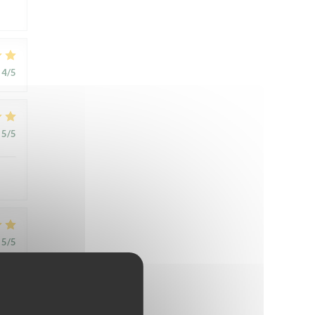
4
/5
5
/5
5
/5
r un