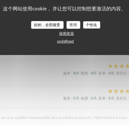
这个网站使用cookie， 并让您可以控制想要激活的内容。
服务
:
5
/5
氛围
:
5
/5
菜单
:
5
/5
质价比
:
好的，全部接受
禁用
个性化
保密政策
. Une explosion de saveurs et de couleurs, tout était parfait sur le me
undefined
服务
:
4
/5
氛围
:
4
/5
菜单
:
4
/5
质价比
:
服务
:
5
/5
氛围
:
5
/5
菜单
:
5
/5
质价比
:
un une qualité remarquable des produits proposés. Félicitations à tous