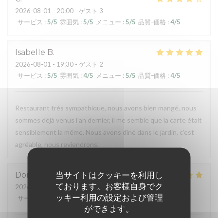
2026-08-01
- 20:00 - ゲスト 3
サービス
:
5
/5
雰囲気
:
5
/5
メニュー
:
5
/5
品質-価格
:
4
/5
Isabelle
B
2026-08-01
- 19:30 - ゲスト 2
サービス
:
5
/5
雰囲気
:
4
/5
メニュー
:
5
/5
品質-価格
:
4
/5
Restaurant très sympathique, nous avons bien mangé, nous
sommes déjà venus l'an dernier, il me semble que la carte était
sensiblement la même. Nous avons dîné dans le jardin, c'est
agréable, nous reviendrons.
当サイトはクッキーを利用し
Dominique
G
ております。お客様自身でク
2026-07-31
- 19:45 - ゲスト 2
ッキー利用の設定および管理
サービス
:
5
/5
雰囲気
:
4
/5
メニュー
:
5
/5
品質-価格
:
5
/5
ができます。