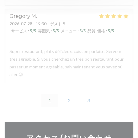
Gregory
M
2026-07-28
- 19:30 - ゲスト 5
サービス
:
5
/5
雰囲気
:
5
/5
メニュー
:
5
/5
品質-価格
:
5
/5
Super restaurant, plats délicieux, cuisson parfaite. Serveur
très agréable. Si vous cherchez un très bon restaurant pour
passer un moment agréable, bah maintenant vous savez où
aller 😉
1
2
3