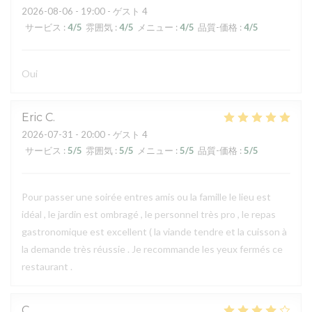
2026-08-06
- 19:00 - ゲスト 4
サービス
:
4
/5
雰囲気
:
4
/5
メニュー
:
4
/5
品質-価格
:
4
/5
Oui
Eric
C
2026-07-31
- 20:00 - ゲスト 4
サービス
:
5
/5
雰囲気
:
5
/5
メニュー
:
5
/5
品質-価格
:
5
/5
Pour passer une soirée entres amis ou la famille le lieu est
idéal , le jardin est ombragé , le personnel très pro , le repas
gastronomique est excellent ( la viande tendre et la cuisson à
la demande très réussie . Je recommande les yeux fermés ce
restaurant .
C