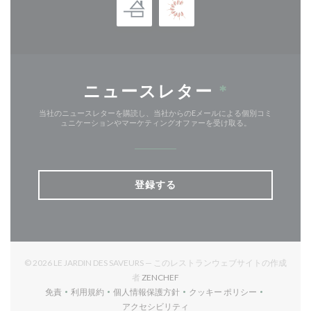
ニュースレター
*
当社のニュースレターを購読し、当社からのEメールによる個別コミ
ュニケーションやマーケティングオファーを受け取る。
登録する
© 2026 LE JARDIN DES SAVEURS — このレストランウェブサイトの作成
((新しいウィンドウで開きます))
者
ZENCHEF
免責
利用規約
個人情報保護方針
クッキー ポリシー
((新しいウィンドウで開きます))
((新しいウィンドウで開きます))
((新しいウィンドウで開きます))
((新しいウィンドウで開
アクセシビリティ