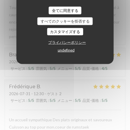
Tout était parfait sauf l'accès au restaurant, très compliqué à
全てに同意する
cause de travaux de voirie. Malheureusement, cela va durer
すべてのクッキーを拒否する
encore quelque temps et finalement, une petite marche pour
rejoindre la voiture garée où l'on a pu, n'a fait de mal à
カスタマイズする
personne.
プライバシーポリシー
undefined
Braud
É
2026-07-29
- 20:00 - ゲスト 3
サービス
:
5
/5
雰囲気
:
5
/5
メニュー
:
5
/5
品質-価格
:
4
/5
Frédérique
B
2026-07-31
- 12:30 - ゲスト 2
サービス
:
5
/5
雰囲気
:
5
/5
メニュー
:
5
/5
品質-価格
:
5
/5
Un accueil sympathique Des plats originaux et savoureux
Cuisson au top pour mon.coeur de rumstaek