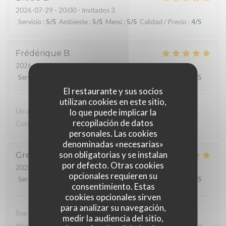
2026-07-29
- 20:00 - Invitados 3
Servicio
:
5
/5
Ambiente
:
5
/5
Menú
:
5
/5
Calidad / Precio
:
4
/5
Frédérique
B
2026-07-31
- 12:30 - Invitados 2
Servicio
:
5
/5
Ambiente
:
5
/5
Menú
:
5
/5
Calidad / Precio
:
5
/5
El restaurante y sus socios
utilizan cookies en este sitio,
Un accueil sympathique Des plats originaux et savoureux
lo que puede implicar la
recopilación de datos
Cuisson au top pour mon.coeur de rumstaek
personales. Las cookies
denominadas «necesarias»
son obligatorias y se instalan
Gregory
M
por defecto. Otras cookies
2026-07-28
- 19:30 - Invitados 5
opcionales requieren su
Servicio
:
5
/5
Ambiente
:
5
/5
Menú
:
5
/5
Calidad / Precio
:
5
/5
consentimiento. Estas
cookies opcionales sirven
para analizar su navegación,
Super restaurant, plats délicieux, cuisson parfaite. Serveur
medir la audiencia del sitio,
très agréable. Si vous cherchez un très bon restaurant pour