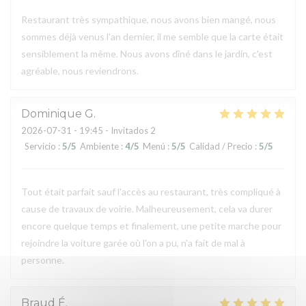
Restaurant très sympathique, nous avons bien mangé, nous
sommes déjà venus l'an dernier, il me semble que la carte était
sensiblement la même. Nous avons dîné dans le jardin, c'est
agréable, nous reviendrons.
Dominique
G
2026-07-31
- 19:45 - Invitados 2
Servicio
:
5
/5
Ambiente
:
4
/5
Menú
:
5
/5
Calidad / Precio
:
5
/5
Tout était parfait sauf l'accès au restaurant, très compliqué à
cause de travaux de voirie. Malheureusement, cela va durer
encore quelque temps et finalement, une petite marche pour
rejoindre la voiture garée où l'on a pu, n'a fait de mal à
personne.
Braud
É