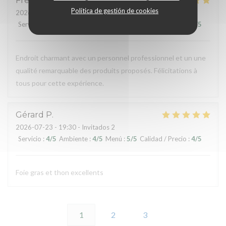
Frederic
C
Política de gestión de cookies
2026-07-24
- 20:00 - Invitados 3
Servicio
:
5
/5
Ambiente
:
5
/5
Menú
:
5
/5
Calidad / Precio
:
5
/5
Endroit charmant avec un personnel professionnel et un une
qualité remarquable des produits proposés. Félicitations à
tous pour cette expérience.
Gérard
P
2026-07-23
- 19:30 - Invitados 2
Servicio
:
4
/5
Ambiente
:
4
/5
Menú
:
5
/5
Calidad / Precio
:
4
/5
Foie gras et thon excellents
1
2
3