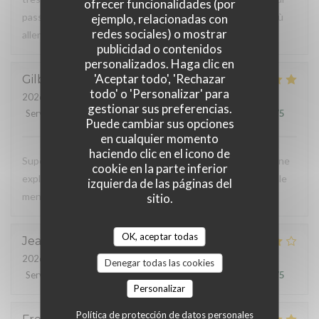
ofrecer funcionalidades (por
passer un moment agréable, bah maintenant vous savez où
ejemplo, relacionadas con
redes sociales) o mostrar
aller 😉
publicidad o contenidos
personalizados. Haga clic en
'Aceptar todo', 'Rechazar
Gilbert
H
todo' o 'Personalizar' para
2026-07-25
- 19:30 - Invitados 2
gestionar sus preferencias.
Servicio
:
5
/5
Ambiente
:
5
/5
Menú
:
5
/5
Calidad / Precio
:
5
/5
Puede cambiar sus opciones
en cualquier momento
haciendo clic en el icono de
Superbe moment passé au sein de votre établissement. Une
cookie en la parte inferior
explosion de saveurs et de couleurs, tout était parfait sur le
izquierda de las páginas del
menu en 5 temps. A refaire sans tarder.
sitio.
OK, aceptar todas
Jean marc
C
2026-07-25
- 19:30 - Invitados 2
Denegar todas las cookies
Servicio
:
4
/5
Ambiente
:
4
/5
Menú
:
4
/5
Calidad / Precio
:
4
/5
Personalizar
Política de protección de datos personales