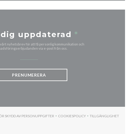
 dig uppdaterad
*
årt nyhetsbrev för att få personlig kommunikation och
adsföringserbjudanden via e-post från oss.
PRENUMERERA
FÖR SKYDD AV PERSONUPPGIFTER
COOKIESPOLICY
TILLGÄNGLIGHET
 FÖNSTER))
((ÖPPNAS I ETT NYTT FÖNSTER))
((ÖPPNAS I ETT NYTT FÖNSTER))
((ÖPPNAS I ETT N