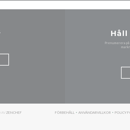
s
Håll
Prenumerera på v
markn
((ÖPPNAS I ETT NYTT FÖNSTER))
D AV
ZENCHEF
FÖRBEHÅLL
ANVÄNDARVILLKOR
POLICY 
((ÖPPNAS I ETT NYTT FÖNSTER))
((ÖPPNAS I ETT NYTT