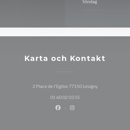
Söndag
Karta och Kontakt
((öppnas i ett ny
2 Place de l'Eglise 77150 Lésigny
01 60 02 03 55
Facebook ((öppnas i ett nytt fön
Instagram ((öppnas i ett n