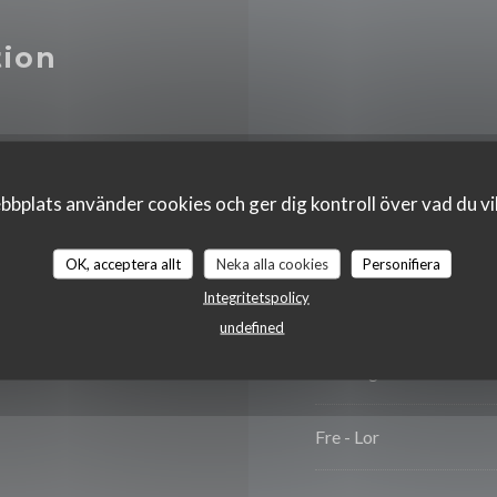
tion
Måndag
bplats använder cookies och ger dig kontroll över vad du vil
Tisdag
OK, acceptera allt
Neka alla cookies
Personifiera
Integritetspolicy
Onsdag
undefined
Torsdag
Fre
-
Lor