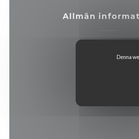
Allmän informa
Tjänster
Denna web