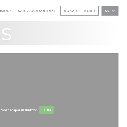
NSIONER
KARTA OCH KONTAKT
BOKA ETT BORD
SV
s
Waze Map är ur funktion.
Tillåta