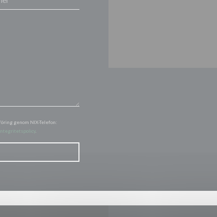
föring genom NIX-Telefon:
integritetspolicy
.