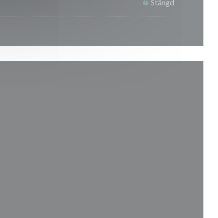
Stängd
tt fönster))
ster))
ytt fönster))