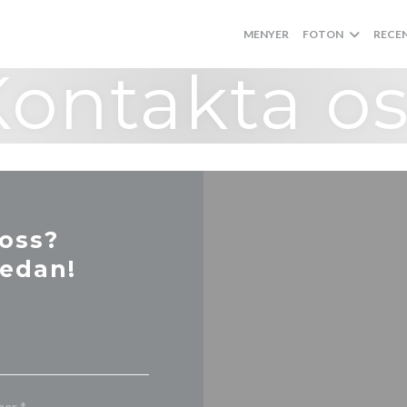
MENYER
FOTON
RECE
Kontakta os
 oss?
nedan!