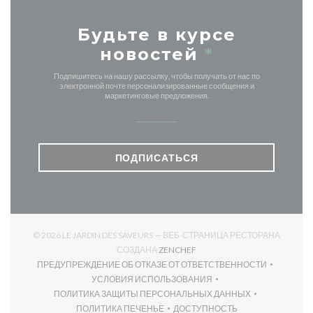
Будьте в курсе
новостей
*
Подпишитесь на нашу рассылку, чтобы получать от нас по
электронной почте персонализированные сообщения и
маркетинговые предложения.
ПОДПИСАТЬСЯ
© 2026 LE JARDIN DES SAVEURS — ВЕБ-СТРАНИЦА РЕСТОРАНА
((ОТКРЫВАЕТСЯ В НОВОМ О
СОЗДАНА
ZENCHEF
ПРЕДУПРЕЖДЕНИЕ ОБ ОТКАЗЕ ОТ ОТВЕТСТВЕННОСТИ
((ОТКРЫВАЕТСЯ В НОВОМ ОКНЕ))
УСЛОВИЯ ИСПОЛЬЗОВАНИЯ
((ОТКРЫВАЕТСЯ В НОВОМ ОКНЕ))
ПОЛИТИКА ЗАЩИТЫ ПЕРСОНАЛЬНЫХ ДАННЫХ
((ОТКРЫВАЕТСЯ В НОВОМ ОКНЕ))
ПОЛИТИКА ПЕЧЕНЬЕ
ДОСТУПНОСТЬ