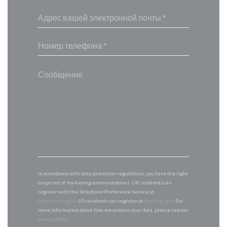
In accordance with data protection regulations, you have the right
to opt out of marketing communications. UK residents can
register with the Telephone Preference Service at
tpsonline.org.uk
. US residents can register at
donotcall.gov
. For
more information about how we process your data, please see our
privacy policy
.