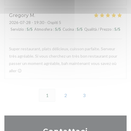
Gregory
M
2026-07-28
- 19:30 - Ospiti 5
Servizio
:
5
/5
Atmosfera
:
5
/5
Cucina
:
5
/5
Qualità / Prezzo
:
5
/5
Super restaurant, plats délicieux, cuisson parfaite. Serveur
très agréable. Si vous cherchez un très bon restaurant pour
passer un moment agréable, bah maintenant vous savez où
aller 😉
1
2
3