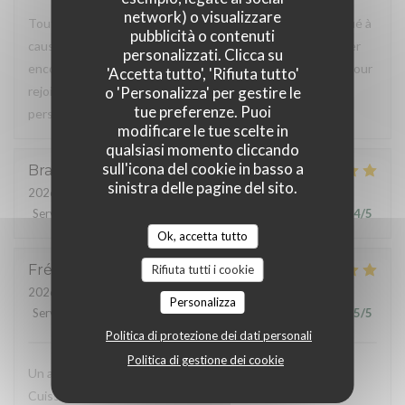
network) o visualizzare
Tout était parfait sauf l'accès au restaurant, très compliqué à
pubblicità o contenuti
cause de travaux de voirie. Malheureusement, cela va durer
personalizzati. Clicca su
encore quelque temps et finalement, une petite marche pour
'Accetta tutto', 'Rifiuta tutto'
o 'Personalizza' per gestire le
rejoindre la voiture garée où l'on a pu, n'a fait de mal à
tue preferenze. Puoi
personne.
modificare le tue scelte in
qualsiasi momento cliccando
sull'icona del cookie in basso a
Braud
É
sinistra delle pagine del sito.
2026-07-29
- 20:00 - Ospiti 3
Servizio
:
5
/5
Atmosfera
:
5
/5
Cucina
:
5
/5
Qualità / Prezzo
:
4
/5
Ok, accetta tutto
Frédérique
B
Rifiuta tutti i cookie
2026-07-31
- 12:30 - Ospiti 2
Personalizza
Servizio
:
5
/5
Atmosfera
:
5
/5
Cucina
:
5
/5
Qualità / Prezzo
:
5
/5
Politica di protezione dei dati personali
Politica di gestione dei cookie
Un accueil sympathique Des plats originaux et savoureux
Cuisson au top pour mon.coeur de rumstaek