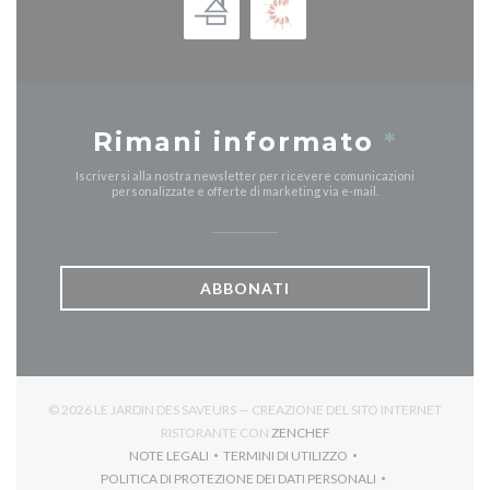
Rimani informato
*
Iscriversi alla nostra newsletter per ricevere comunicazioni
personalizzate e offerte di marketing via e-mail.
ABBONATI
© 2026 LE JARDIN DES SAVEURS — CREAZIONE DEL SITO INTERNET
((APRE UNA NUOVA FINES
RISTORANTE CON
ZENCHEF
NOTE LEGALI
TERMINI DI UTILIZZO
((APRE UNA NUOVA FINESTRA))
((APRE UNA NUOVA FINESTRA))
POLITICA DI PROTEZIONE DEI DATI PERSONALI
((APRE UNA NUOVA FINESTRA))