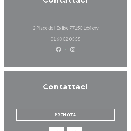
Contattaci
((apre una nuova 
2 Place de l'Eglise 77150 Lésigny
01 60 02 03 55
Facebook ((apre una nuova fines
Instagram ((apre una nuov
Contattaci
PRENOTA