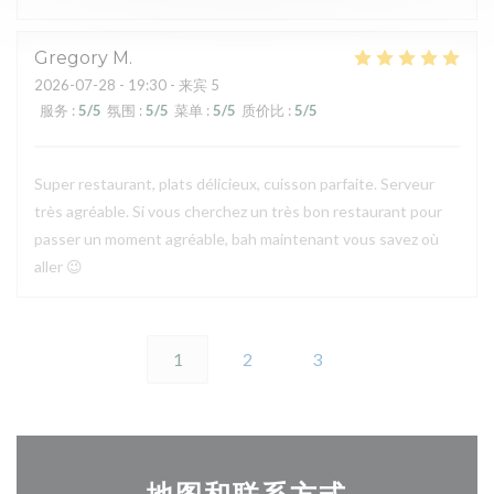
Gregory
M
2026-07-28
- 19:30 - 来宾 5
服务
:
5
/5
氛围
:
5
/5
菜单
:
5
/5
质价比
:
5
/5
Super restaurant, plats délicieux, cuisson parfaite. Serveur
très agréable. Si vous cherchez un très bon restaurant pour
passer un moment agréable, bah maintenant vous savez où
aller 😉
1
2
3