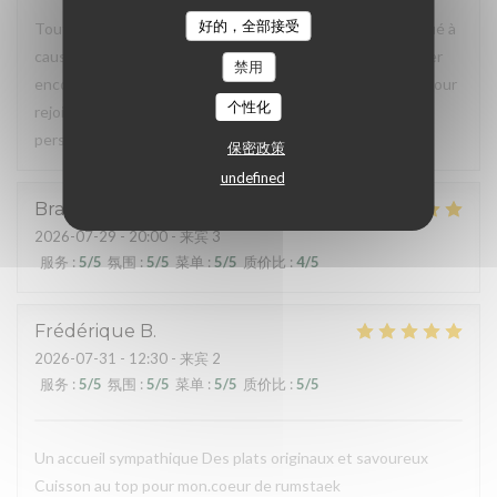
好的，全部接受
Tout était parfait sauf l'accès au restaurant, très compliqué à
cause de travaux de voirie. Malheureusement, cela va durer
禁用
encore quelque temps et finalement, une petite marche pour
个性化
rejoindre la voiture garée où l'on a pu, n'a fait de mal à
personne.
保密政策
undefined
Braud
É
2026-07-29
- 20:00 - 来宾 3
服务
:
5
/5
氛围
:
5
/5
菜单
:
5
/5
质价比
:
4
/5
Frédérique
B
2026-07-31
- 12:30 - 来宾 2
服务
:
5
/5
氛围
:
5
/5
菜单
:
5
/5
质价比
:
5
/5
Un accueil sympathique Des plats originaux et savoureux
Cuisson au top pour mon.coeur de rumstaek