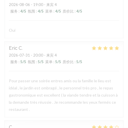
2026-08-06
- 19:00 - 来宾 4
服务
:
4
/5
氛围
:
4
/5
菜单
:
4
/5
质价比
:
4
/5
Oui
Eric
C
2026-07-31
- 20:00 - 来宾 4
服务
:
5
/5
氛围
:
5
/5
菜单
:
5
/5
质价比
:
5
/5
Pour passer une soirée entres amis ou la famille le lieu est
idéal , le jardin est ombragé , le personnel très pro , le repas
gastronomique est excellent ( la viande tendre et la cuisson à
la demande très réussie . Je recommande les yeux fermés ce
restaurant .
C