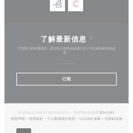
了解最新信息
*
订阅我们的时事通讯，通过电子邮件接收我们的个性化通讯和营销优
惠。
订阅
((在新窗口
© 2026 LE JARDIN DES SAVEURS — 餐馆网站创建者
ZENCHEF
免责声明
使用条款
个人数据保护政策
COOKIE 策略
无障碍设施
((在新窗口中打开))
((在新窗口中打开))
((在新窗口中打开))
((在新窗口中打开))
((在新窗口中